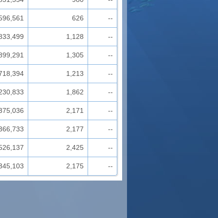
596,561
626
--
833,499
1,128
--
899,291
1,305
--
718,394
1,213
--
230,833
1,862
--
375,036
2,171
--
366,733
2,177
--
526,137
2,425
--
345,103
2,175
--