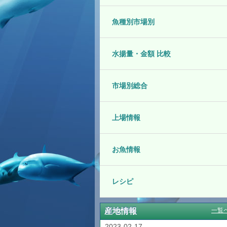
魚種別市場別
水揚量・金額 比較
市場別総合
上場情報
お魚情報
レシピ
産地情報
一覧
2023-02-17