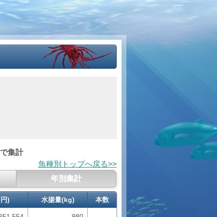
 で集計
魚種別トップへ戻る>>
年別集計
円)
水揚量(kg)
本数
851,554
980
--