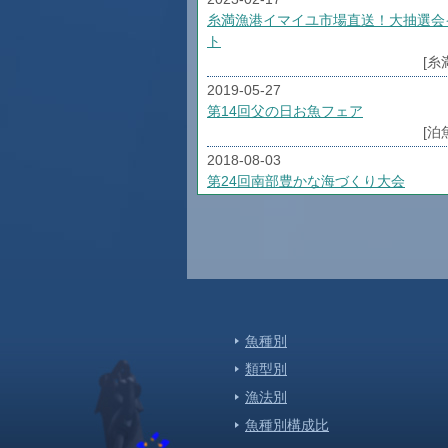
糸満漁港イマイユ市場直送！大抽選会
ト
[糸
2019-05-27
第14回父の日お魚フェア
[泊
2018-08-03
第24回南部豊かな海づくり大会
[糸
2018-01-05
H30年市場スケジュール
[泊
2017-06-01
第12回父の日お魚フェア 本まぐろ祭
魚種別
[泊
類型別
2017-04-18
モズクの日（平成２９年）！！
漁法別
[泊
魚種別構成比
2017-04-07