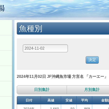
魚種別
2024年11月02日 JF沖縄魚市場 方言名 「カーエー」
日別集計
月別集計
日付
高値
安値
平均
金額(
2024年
1,660
50
869