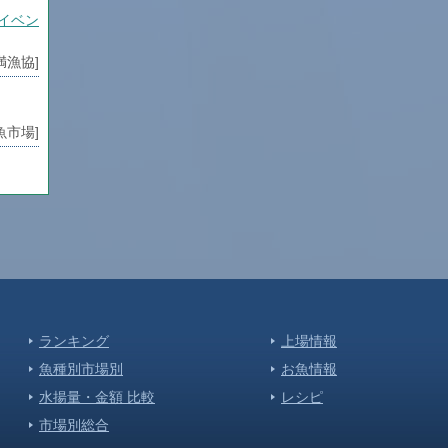
イベン
満漁協]
魚市場]
満漁協]
魚市場]
り
ランキング
上場情報
魚市場]
魚種別市場別
お魚情報
水揚量・金額 比較
レシピ
魚市場]
市場別総合