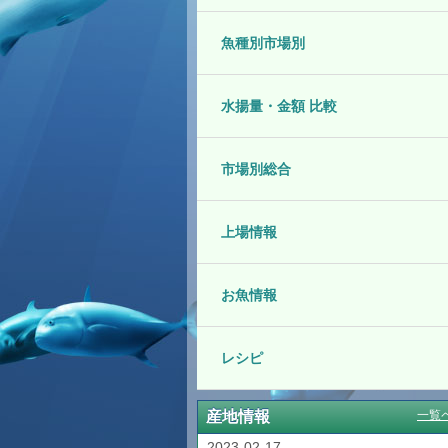
魚種別市場別
水揚量・金額 比較
市場別総合
上場情報
お魚情報
レシピ
産地情報
一覧
2023-02-17