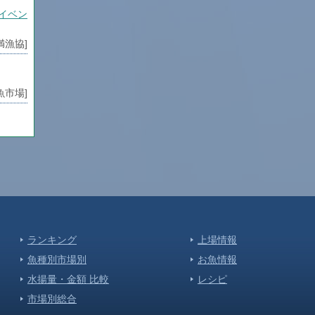
イベン
満漁協]
魚市場]
満漁協]
魚市場]
り
ランキング
上場情報
魚市場]
魚種別市場別
お魚情報
水揚量・金額 比較
レシピ
魚市場]
市場別総合