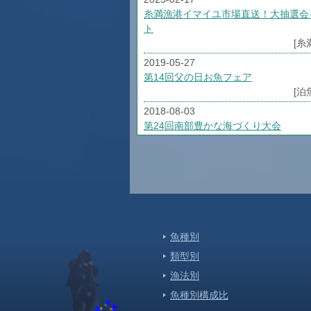
糸満漁港イマイユ市場直送！大抽選会
ト
[糸
2019-05-27
第14回父の日お魚フェア
[泊
2018-08-03
第24回南部豊かな海づくり大会
[糸
2018-01-05
H30年市場スケジュール
[泊
2017-06-01
第12回父の日お魚フェア 本まぐろ祭
魚種別
[泊
類型別
2017-04-18
モズクの日（平成２９年）！！
漁法別
[泊
魚種別構成比
2017-04-07