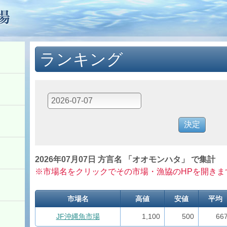
ランキング
2026年07月07日 方言名 「オオモンハタ」 で集計
※市場名をクリックでその市場・漁協のHPを開きま
市場名
高値
安値
平均
JF沖縄魚市場
1,100
500
66