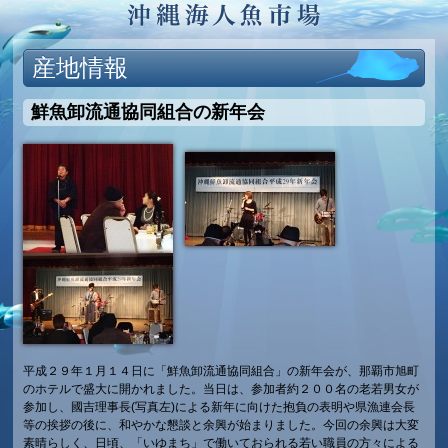
産地情報
鮮魚卸流通協同組合の新年会
平成２９年１月１４日に「鮮魚卸流通協同組合」の新年会が、那覇市旭町
のホテルで盛大に開かれました。当日は、参加者約２００名の老若男女が
参加し、國吉理事長(写真左)による新年に向けた抱負の表明や県漁連会長
等の挨拶の後に、和やかな懇談と余興が始まりました。今回の余興は大変
素晴らしく、日頃、「いゆまち」で働いておられる若い職員の方々による