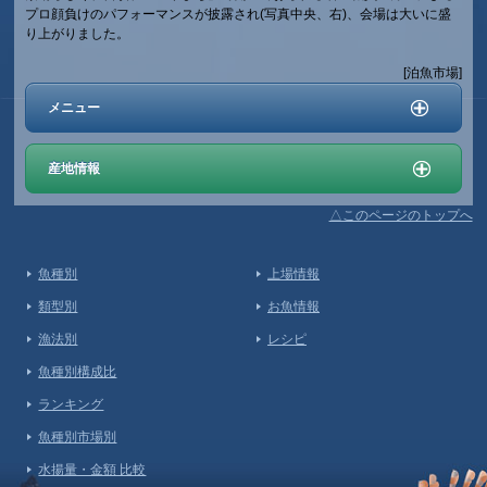
プロ顔負けのパフォーマンスが披露され(写真中央、右)、会場は大いに盛
り上がりました。
[泊魚市場]
メニュー
産地情報
△このページのトップへ
魚種別
上場情報
類型別
お魚情報
漁法別
レシピ
魚種別構成比
ランキング
魚種別市場別
水揚量・金額 比較