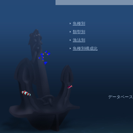
４月１６日は「モズクの日」！さぁー
よう！
[泊
魚種別
2017-04-07
クロマグロのシーズン到来！！
類型別
[泊
漁法別
2017-01-16
魚種別構成比
鮮魚卸流通協同組合の新年会
[泊
2017-01-06
H29年初セリ
[泊
2017-01-04
H29年市場スケジュール
データベース
[泊
2016-06-16
第11回 父の日お魚フェア 本まぐろ祭
[泊
2015-07-09