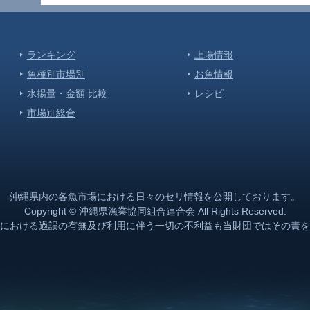
出かけ
魚市場]
ランキング
上場情報
魚種別市場別
お魚情報
魚市場]
水揚量・金額 比較
レシピ
市場別総合
魚市場]
魚市場]
沖縄県内の各魚市場における日々のセリ情報を公開しております。
Copyright © 沖縄県漁業協同組合連合会 All Rights Reserved.
における過誤の有無及び利用に伴う一切の不利益も当財団ではその責を
魚市場]
り
魚市場]