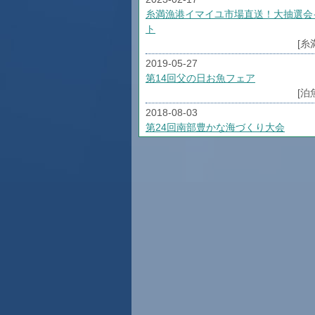
糸満漁港イマイユ市場直送！大抽選会
ト
[糸
2019-05-27
第14回父の日お魚フェア
[泊
2018-08-03
第24回南部豊かな海づくり大会
[糸
2018-01-05
H30年市場スケジュール
[泊
2017-06-01
第12回父の日お魚フェア 本まぐろ祭
[泊
2017-04-18
モズクの日（平成２９年）！！
[泊
2017-04-07