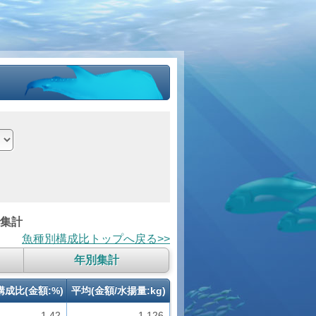
で集計
魚種別構成比トップへ戻る>>
年別集計
構成比(金額:%)
平均(金額/水揚量:kg)
1.42
1,126