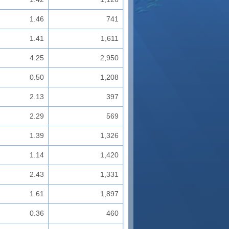
1.46
741
1.41
1,611
4.25
2,950
0.50
1,208
2.13
397
2.29
569
1.39
1,326
1.14
1,420
2.43
1,331
1.61
1,897
0.36
460