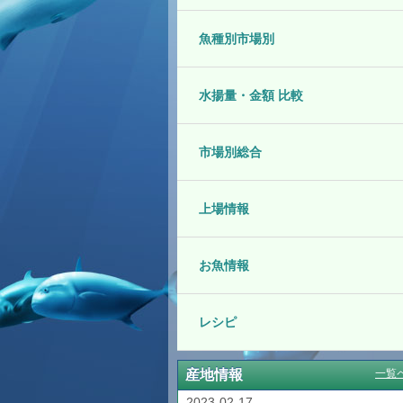
魚種別市場別
水揚量・金額 比較
市場別総合
上場情報
お魚情報
レシピ
産地情報
一覧
2023-02-17