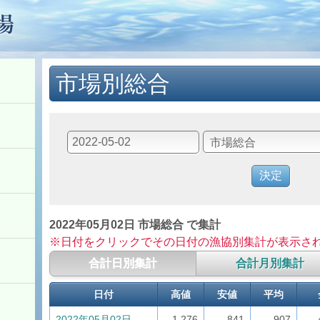
市場別総合
2022年05月02日 市場総合 で集計
※日付をクリックでその日付の漁協別集計が表示さ
合計日別集計
合計月別集計
日付
高値
安値
平均
2022年05月02日
1,276
841
907