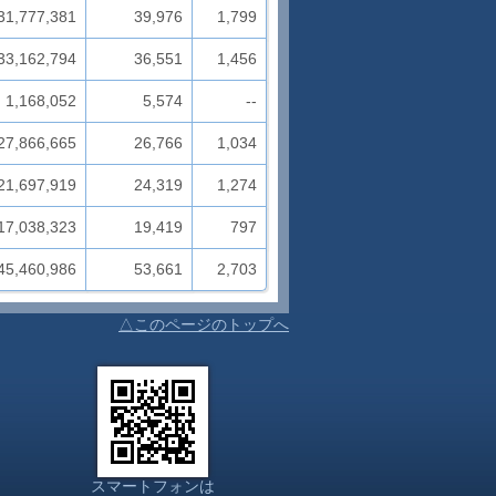
31,777,381
39,976
1,799
33,162,794
36,551
1,456
1,168,052
5,574
--
27,866,665
26,766
1,034
21,697,919
24,319
1,274
17,038,323
19,419
797
45,460,986
53,661
2,703
△このページのトップへ
スマートフォンは