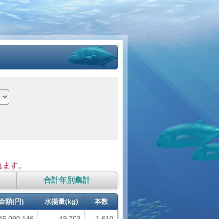
れます。
合計年別集計
金額(円)
水揚量(kg)
本数
45,090,146
49,703
1,610