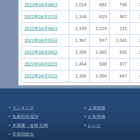
出かけ
2022年04月08日
1,019
682
795
2022年04月07日
1,169
819
907
魚市場]
2022年04月06日
1,199
1,024
210
魚市場]
2022年04月05日
1,367
937
1,041
2022年04月04日
1,389
1,065
892
魚市場]
2022年04月02日
1,454
938
877
2022年04月01日
1,386
1,056
847
魚市場]
魚市場]
ランキング
上場情報
魚種別市場別
お魚情報
り
水揚量・金額 比較
レシピ
魚市場]
市場別総合