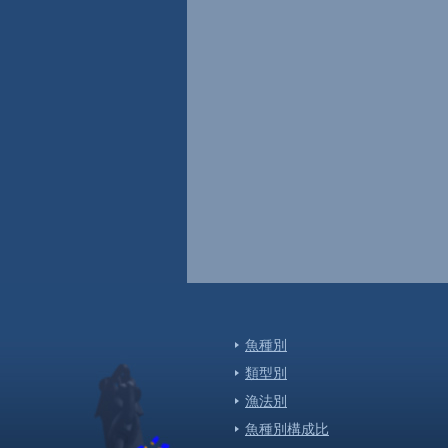
４月１６日は「モズクの日」！さぁー
よう！
[泊
2017-04-07
クロマグロのシーズン到来！！
[泊
2017-01-16
鮮魚卸流通協同組合の新年会
[泊
2017-01-06
H29年初セリ
[泊
2017-01-04
H29年市場スケジュール
[泊
魚種別
2016-06-16
類型別
第11回 父の日お魚フェア 本まぐろ祭
漁法別
[泊
魚種別構成比
2015-07-09