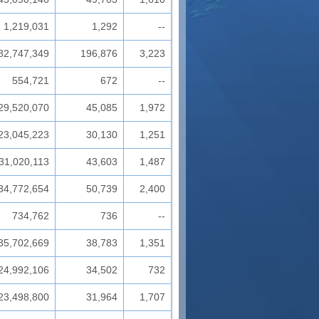
1,219,031
1,292
--
82,747,349
196,876
3,223
554,721
672
--
29,520,070
45,085
1,972
23,045,223
30,130
1,251
31,020,113
43,603
1,487
34,772,654
50,739
2,400
734,762
736
--
35,702,669
38,783
1,351
24,992,106
34,502
732
23,498,800
31,964
1,707