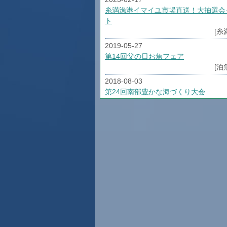
糸満漁港イマイユ市場直送！大抽選会
ト
[糸
2019-05-27
第14回父の日お魚フェア
[泊
2018-08-03
第24回南部豊かな海づくり大会
[糸
2018-01-05
H30年市場スケジュール
[泊
2017-06-01
第12回父の日お魚フェア 本まぐろ祭
[泊
2017-04-18
モズクの日（平成２９年）！！
[泊
2017-04-07