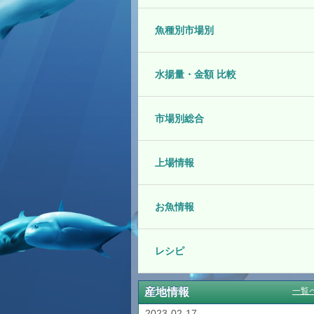
魚種別市場別
水揚量・金額 比較
市場別総合
上場情報
お魚情報
レシピ
産地情報
一覧
2023-02-17