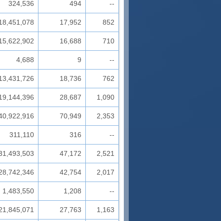
324,536
494
--
18,451,078
17,952
852
15,622,902
16,688
710
4,688
9
--
13,431,726
18,736
762
19,144,396
28,687
1,090
40,922,916
70,949
2,353
311,110
316
--
31,493,503
47,172
2,521
28,742,346
42,754
2,017
1,483,550
1,208
--
21,845,071
27,763
1,163