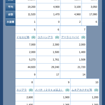
平均
19,200
4,900
3,100
3,050
金額
11,520
1,470
4,960
17,080
水揚量
1
0
2
6
5
6
7
イセエビ他
コクハンアラ
アーラミーバイ
7,000
2,300
2,000
2,000
1,500
1,400
5,273
1,761
1,508
44,820
29,240
21,720
9
17
14
8
9
10
スジアラ
メバチ（２０ｋｇ以上）
ムネアカクチビ等
2,600
1,900
1,200
1,400
1,265
1,200