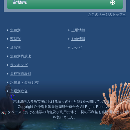
産地情報
△このページのトップへ
魚種別
上場情報
類型別
お魚情報
漁法別
レシピ
魚種別構成比
ランキング
魚種別市場別
水揚量・金額 比較
市場別総合
沖縄県内の各魚市場における日々のセリ情報を公開しております。
Copyright © 沖縄県漁業協同組合連合会 All Rights Reserved.
データベースにおける過誤の有無及び利用に伴う一切の不利益も当財団ではその責
を負いません。