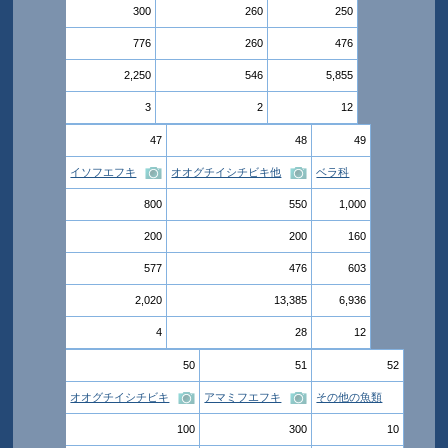
300
260
250
776
260
476
2,250
546
5,855
3
2
12
47
48
49
イソフエフキ
オオグチイシチビキ他
ベラ科
800
550
1,000
200
200
160
577
476
603
2,020
13,385
6,936
4
28
12
50
51
52
オオグチイシチビキ
アマミフエフキ
その他の魚類
100
300
10